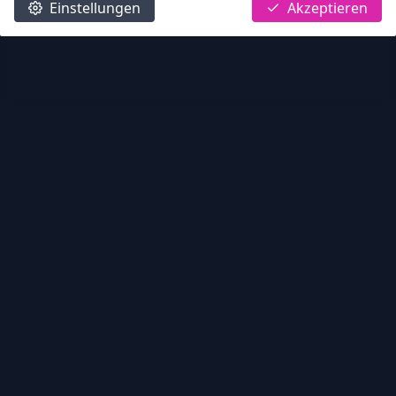
Einstellungen
Akzeptieren
Litego Verlag
Deine Idee. Dein Buch. Dein Erfolg.
NAVIGATION
Home
Informationen
Rechner